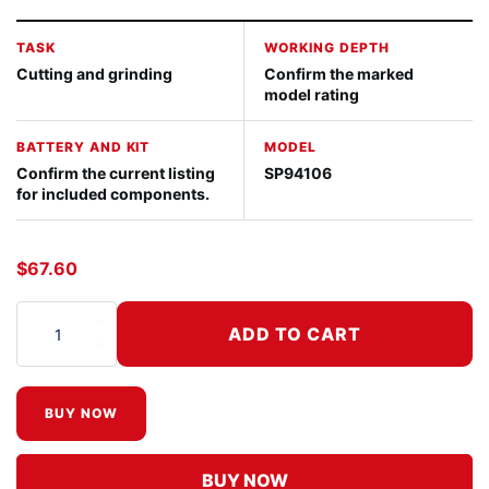
TASK
WORKING DEPTH
Cutting and grinding
Confirm the marked
model rating
BATTERY AND KIT
MODEL
Confirm the current listing
SP94106
for included components.
$
67.60
ADD TO CART
Grinder/Rotary Hammer Battery Charger V2 cantidad
BUY NOW
BUY NOW