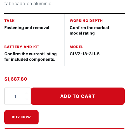
fabricado en aluminio
TASK
WORKING DEPTH
Fastening and removal
Confirm the marked
model rating
BATTERY AND KIT
MODEL
Confirm the current listing
CLV2-18-3Li-5
for included components.
$
1,687.80
ADD TO CART
Nemo Clean Room Sterilized Drill/Driver cantidad
BUY NOW