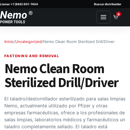
Llamar +1 (866) 601-7404
Buscar distribuidor
Skip to content
0
Inicio
/
Uncategorized
/
Nemo Clean Room Sterilized Drill/Driver
FASTENING AND REMOVAL
Nemo Clean Room
Sterilized Drill/Driver
El taladro/destornillador esterilizado para salas limpias
Nemo, actualmente utilizado por Pfizer y otras
empresas farmacéuticas, ofrece a los profesionales de
salas limpias, laboratorios médicos y farmacéuticos un
taladro completamente sellado. El taladro está