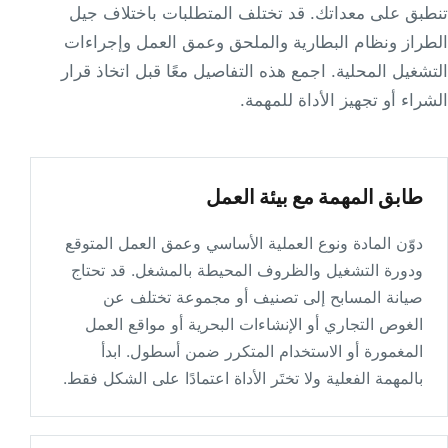
تنطبق على معداتك. قد تختلف المتطلبات باختلاف جيل
Directions
الطراز ونظام البطارية والملحق وعمق العمل وإجراءات
التشغيل المحلية. اجمع هذه التفاصيل معًا قبل اتخاذ قرار
الشراء أو تجهيز الأداة للمهمة.
Interocean Co., Ltd
Namcheon-Dong
#74-25
Suyoung-Gu Busan 613 816
طابق المهمة مع بيئة العمل
South Korea
دوّن المادة ونوع العملية الأساسي وعمق العمل المتوقع
Directions
ودورة التشغيل والظروف المحيطة بالمشغل. قد تحتاج
صيانة المسابح إلى تصنيف أو مجموعة تختلف عن
Kingsdale Corporation
الغوص التجاري أو الإنشاءات البحرية أو مواقع العمل
No 166, Yi Chang E. Rd.,
المغمورة أو الاستخدام المتكرر ضمن أسطول. ابدأ
Taiping Cit
بالمهمة الفعلية ولا تختَر الأداة اعتمادًا على الشكل فقط.
Malaysia
Directions