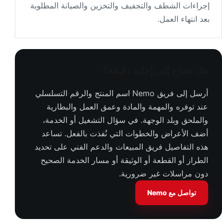
WILL M&M Services Pte Ltd
إجراءات الشطف والتجفيف والتخزين والصيانة المطلوبة
555 Hougang Street 51
بعد انتهاء العمل.
#05-326
Singapore 530555
Singapore
هل تحتاج إلى إجابة دقيقة؟
Directions
أرسل إلى فريق Nemo اسم المنتج والرقم التسلسلي
عند توفره والمهمة والمادة وعمق العمل والبطارية
MEI DE ENGINEERING PTE LTD
والملحق وبلد الوجهة. في سؤال التشغيل أو الخدمة،
7030 Ang Mo Kio Ave 5
أضف الأعراض والخطوات التي نُفذت بالفعل. تساعد
NORTHSTART #05-24
Singapore 563880
هذه التفاصيل فريق المبيعات والدعم الفني على تحديد
Singapore
الطراز أو القطعة أو الوثيقة أو مسار الخدمة الصحيح
دون مراسلات غير ضرورية.
Directions
تواصل مع Nemo
Chee Fatt Co Pte Ltd - Cheefatt.com