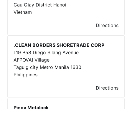
Cau Giay District Hanoi
Vietnam
Directions
CLEAN BORDERS SHORETRADE CORP.
L19 B58 Diego Silang Avenue
AFPOVAI Village
Taguig city Metro Manila 1630
Philippines
Directions
Pinoy Metalock
3, Buenafe County Villas
Rio Grande Drive Port Diversion Rd
Batangas Batangas 4200