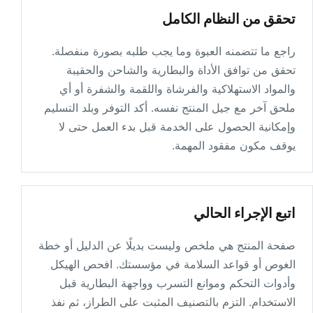
تحقق من النظام الكامل
Maruei Trading Co., Ltd.
راجع ما تتضمنه العبوة وما يجب طلبه بصورة منفصلة.
5-11-19 Nishinakajima
تحقق من توافق الأداة والبطارية والشاحن والحقيبة
Yodogawa-Ku Osaka 532-0011
والمواد الاستهلاكية والفرشاة واللقمة والشفرة أو أي
Japan
ملحق آخر مع جيل المنتج نفسه. أكد التوفر وبلد التسليم
Directions
وإمكانية الحصول على الخدمة قبل بدء العمل حتى لا
يوقف مكون مفقود المهمة.
WARISAN PERKASA SERVICES
No.22 Jalan Pinggiran Putra 5/28 Desa
Pinggiran Putra, RKT Limau Manis
اتبع الإجراء الحالي
Sepang Selangor 43800
Malaysia
صفحة المنتج هي ملخص وليست بديلًا عن الدليل أو خطة
الغوص أو قواعد السلامة في مؤسستك. افحص الهيكل
Directions
وأدوات التحكم وموانع التسرب وواجهة البطارية قبل
الاستخدام. التزم بالتصنيف المثبت على الطراز، ثم نفذ