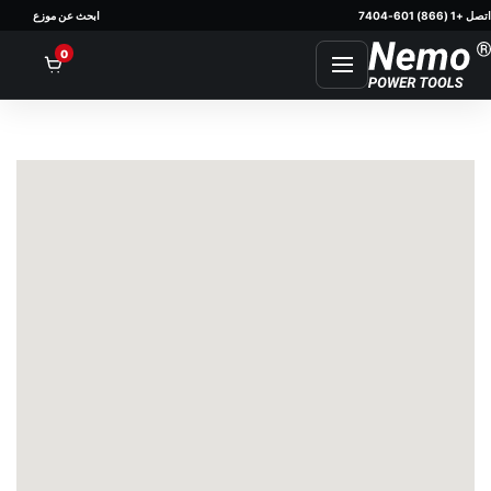
اتصل +1 (866) 601-7404
ابحث عن موزع
nt
0
كلاء وموزعو Nemo Power Tools