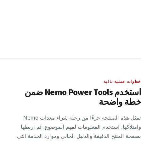
Philippines
Directions
Core Lee Enterprise
Brunei Unit No. 1, 2nd Floor
Simpang 94
Bandar Seri Begawan Brunei
Brunei
خطوات عملية تالية
Directions
استخدم Nemo Power Tools ضمن
خطة واضحة
RivenSEA,Inc
#512 Asangwan
تمثل هذه الصفحة جزءًا من رحلة شراء معدات Nemo
727 Taejong-ro
وامتلاكها. استخدم المعلومات لفهم الموضوع، ثم اربطها
Yeongdo-gu Busan 49112
بصفحة المنتج الدقيقة والدليل الحالي وموارد الخدمة التي
South Korea