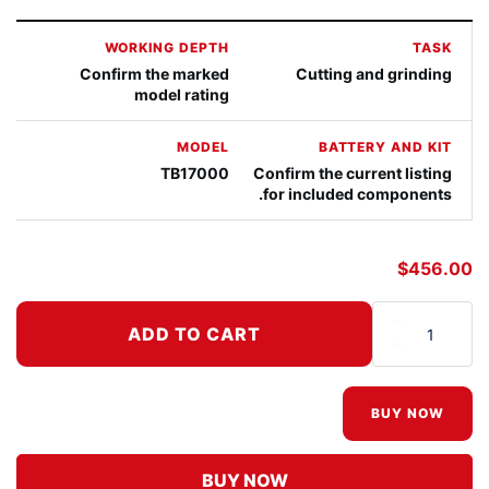
WORKING DEPTH
TASK
Confirm the marked
Cutting and grinding
model rating
MODEL
BATTERY AND KIT
TB17000
Confirm the current listing
for included components.
$
456.00
ADD TO CART
كمية Angle Grinder/Rotary Hammer V2 Battery
BUY NOW
BUY NOW