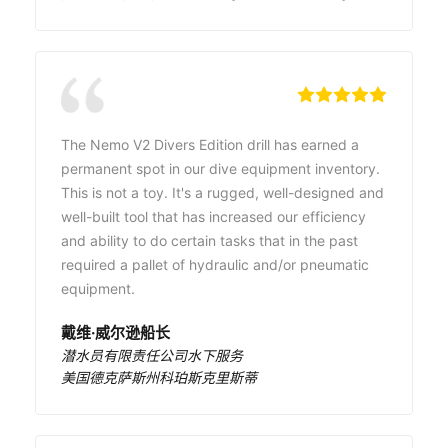
The Nemo V2 Divers Edition drill has earned a
permanent spot in our dive equipment inventory.
This is not a toy. It's a rugged, well-designed and
well-built tool that has increased our efficiency
and ability to do certain tasks that in the past
required a pallet of hydraulic and/or pneumatic
equipment.
戴维·威尔逊船长
潜水员有限责任公司水下服务
美国德克萨斯州科珀斯克里斯蒂