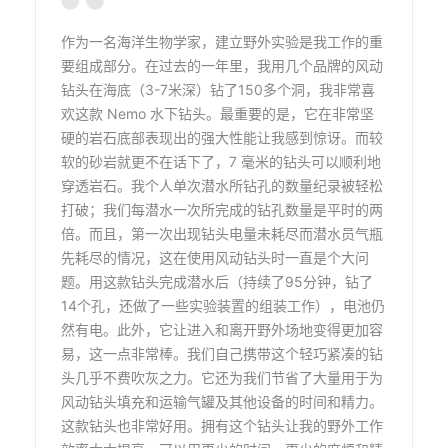
作为一名海洋生物学家，建立野外实验是我工作的重
要组成部分。在过去的一年里，我用几个品牌的风动
钻头在海底（3-7米深）钻了150多个洞，我非常喜
欢这款 Nemo 水下钻头。最重要的是，它在非常坚
硬的岩石底部表现出的强大性能让我感到惊讶。而较
软的砂岩就更不在话下了，7 毫米的钻头可以顺利地
穿透岩石。我个人单次潜水所钻孔的数量纪录被轻松
打破；我们每潜水一次所完成的钻孔数量是平时的两
倍。而且，第一次出现钻头电量未耗尽而潜水员气瓶
先耗尽的情况，这在使用风动钻头时一直是个大问
题。用这款钻头完成潜水后（持续了95分钟，钻了
14个孔，还做了一些实验装置的组装工作），电池仍
然有电。此外，它让进入和离开野外场地变得更加容
易，这一点非常棒。我们自己携带这个轻巧紧凑的钻
头几乎不费吹灰之力。它还为我们节省了大量用于为
风动钻头填充和运输气罐及其他设备的时间和精力。
这款钻头也非常好用。拥有这个钻头让我的野外工作