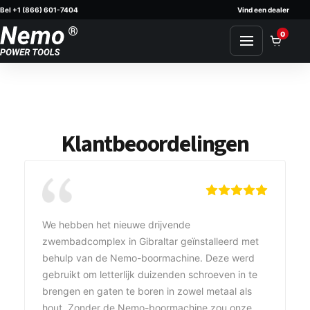
Bel +1 (866) 601-7404
Vind een dealer
Skip to content
0
Klantbeoordelingen
We hebben het nieuwe drijvende
zwembadcomplex in Gibraltar geïnstalleerd met
behulp van de Nemo-boormachine. Deze werd
gebruikt om letterlijk duizenden schroeven in te
brengen en gaten te boren in zowel metaal als
hout. Zonder de Nemo-boormachine zou onze