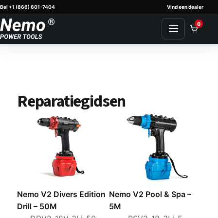
Bel +1 (866) 601-7404
Vind een dealer
Skip to content
0
Reparatiegidsen
Nemo V2 Divers Edition
Nemo V2 Pool & Spa –
Drill – 50M
5M