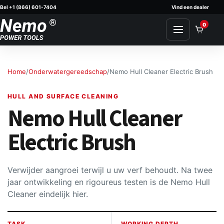
Bel +1 (866) 601-7404
Vind een dealer
Skip to content
0
Home
/
Onderwatergereedschap
/
Nemo Hull Cleaner Electric Brush
HULL AND SURFACE CLEANING
Nemo Hull Cleaner
Electric Brush
Verwijder aangroei terwijl u uw verf behoudt. Na twee
jaar ontwikkeling en rigoureus testen is de Nemo Hull
Cleaner eindelijk hier.
TASK
WORKING DEPTH