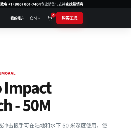
致电 +1 (866) 601-7404
专业销售与支持
查找经销商
0
CN
购买工具
我的账户
REMOVAL
 Impact
h - 50M
冲击扳手可在陆地和水下 50 米深度使用，使