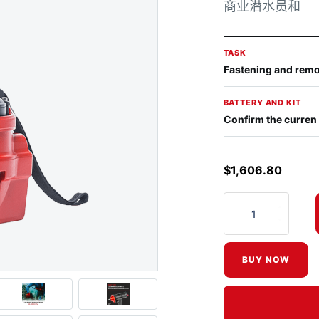
商业潜水员和
TASK
Fastening and remo
BATTERY AND KIT
Confirm the curren
$
1,606.80
Nemo Impact Wrench
BUY NOW