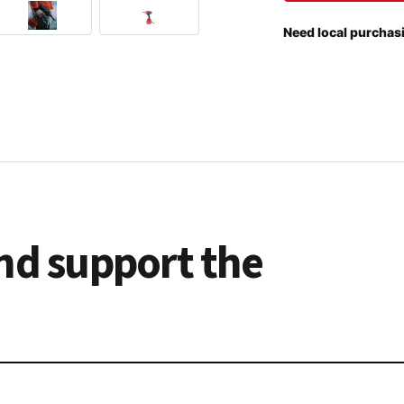
Need local purchasi
nd support the