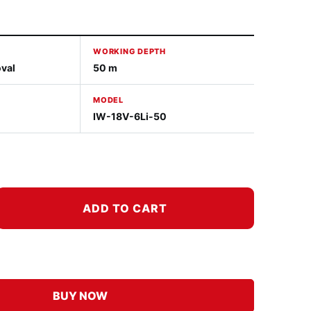
WORKING DEPTH
val
50 m
MODEL
IW-18V-6Li-50
ADD TO CART
 - 50M 数量
BUY NOW