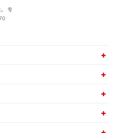
。 专
70