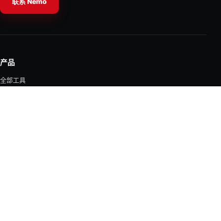
联系 Nemo
产品
全部工具
配件
备件和维修套件
工具选择器
支持中心
支持中心
维修指南
产品注册
保修申请