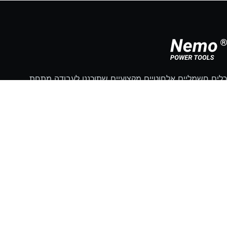
כלים חשמליים אלחוטיים מקצועיים שתוכננו לעבודה מתחת
למים, לתחזוקה ימית ולסביבות רטובות תובעניות.
זקוקים לעזרה בבחירת כלי?
דברו עם Nemo
מוצרים
כל כלי העבודה
אביזרים