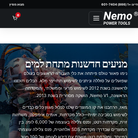
חייגו +1 (866) 601-7404
מצאו מפיץ
nt
0
מניעים חדשנות מתחת למים
נימו פאוור טולס פיתחה את כלי העבודה הראשונים בעולם
שפועלים על סוללה וניתנים לשימוש תת-ימי מלא. הכלים תוכננו
לראשונה בשנת 2012 לשימוש מדעי וממשלתי, והמקדחה
הראשונה, Nemo V1, הושקה מסחרית בשנת 2013.
מאז, הרחבנו את קו המוצרים שלנו לכלול מגוון כלים כבדים
לשימוש בסביבה ימית—כולל מקדחות, אומים אימפקט, משחזות
זוית, מקדחות רטט, ופנס צלילה בעוצמה של 6,000 לומן. בין
המוצרים שבדרך: מקדחת SDS אלחוטית, פנס צלילה עוצמתי
במיוחד, ומקדחת רטט נטענת עם דירוג לעומק של 100 מטר.