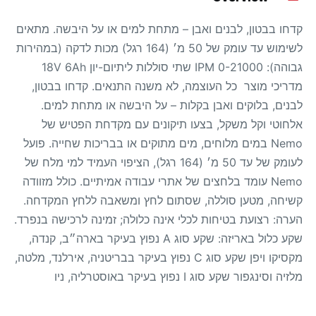
קדחו בבטון, לבנים ואבן – מתחת למים או על היבשה. מתאים
לשימוש עד עומק של 50 מ׳ (164 רגל) מכות לדקה (במהירות
גבוהה): 0-21000 IPM שתי סוללות ליתיום-יון 18V 6Ah
מדריכי מוצר כל העוצמה, לא משנה התנאים. קדחו בבטון,
לבנים, בלוקים ואבן בקלות – על היבשה או מתחת למים.
אלחוטי וקל משקל, בצעו תיקונים עם מקדחת הפטיש של
Nemo במים מלוחים, מים מתוקים או בבריכות שחייה. פועל
לעומק של עד 50 מ׳ (164 רגל), הציפוי העמיד למי מלח של
Nemo עומד בלחצים של אתרי עבודה אמיתיים. כולל מזוודה
קשיחה, מטען סוללה, שסתום לחץ ומשאבה ללחץ המקדחה.
הערה: רצועת בטיחות לכלי אינה כלולה; זמינה לרכישה בנפרד.
שקע כלול באריזה: שקע סוג A נפוץ בעיקר בארה״ב, קנדה,
מקסיקו ויפן שקע סוג C נפוץ בעיקר בבריטניה, אירלנד, מלטה,
מלזיה וסינגפור שקע סוג I נפוץ בעיקר באוסטרליה, ניו