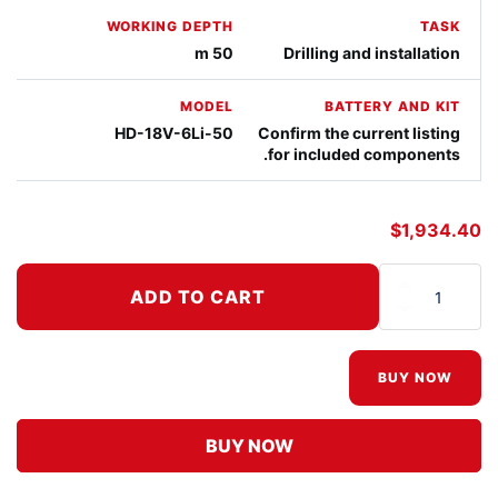
WORKING DEPTH
TASK
50 m
Drilling and installation
MODEL
BATTERY AND KIT
HD-18V-6Li-50
Confirm the current listing
for included components.
$
1,934.40
ADD TO CART
כמות של Nemo Hammer Drill - 50M
BUY NOW
BUY NOW