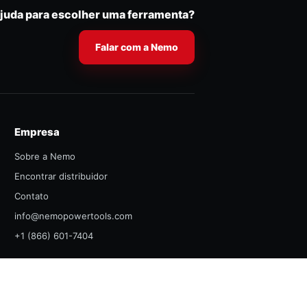
ajuda para escolher uma ferramenta?
Falar com a Nemo
Empresa
Sobre a Nemo
Encontrar distribuidor
Contato
info@nemopowertools.com
+1 (866) 601-7404
NEMO POWER TOOLS NO
NEMO POWER TOOLS NO
NEMO POWER TOOLS NO
NEMO POWER TOOLS NO
NEMO POWER TOOLS NO
Políticas
FACEBOOK
YOUTUBE
X
INSTAGRAM
LINKEDIN