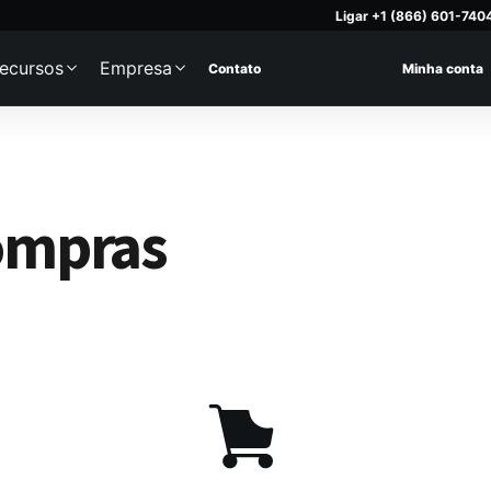
Ligar +1 (866) 601-740
ecursos
Empresa
Contato
Minha conta
ompras