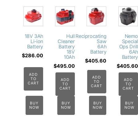
18V 3Ah
Hull
Reciprocating
Ne
Li-ion
Cleaner
Saw
Spec
Battery
Battery
6Ah
Ops Dr
18V
Battery
$
286.00
10Ah
Batt
$
405.60
$
495.00
$
405
ADD
ADD
TO
ADD
AD
TO
CART
TO
TO
CART
CART
CAR
BUY
BUY
BUY
BU
NOW
NOW
NOW
NO