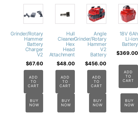
Grinder/Rotary
Hull
Angle
18V 
Hammer
Cleaner
Grinder/Rotary
Li-
Battery
Hex
Hammer
Batt
Charger
Head
V2
$
369.
V2
Attachment
Battery
$
67.60
$
48.00
$
456.00
AD
TO
ADD
ADD
ADD
CAR
TO
TO
TO
CART
CART
CART
BUY
BUY
BUY
BU
NOW
NOW
NOW
NO