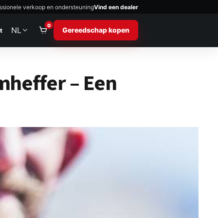
ssionele verkoop en ondersteuning
Vind een dealer
0
NL
Gereedschap kopen
t
ifter: het ultieme 
mheffer – Een