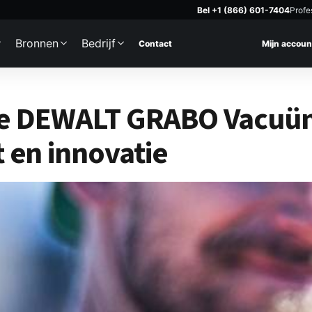
Bel +1 (866) 601-7404
Profe
Bronnen
Bedrijf
Contact
Mijn accoun
 DeWalt GRABO zuigl
t de DEWALT GRABO Vacuü
 en innovatie