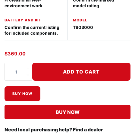
environment work
model rating
BATTERY AND KIT
MODEL
Confirm the current listing
TB03000
for included components.
$
369.00
ADD TO CART
Quantidade de 18V 6Ah Li-ion Battery
BUY NOW
BUY NOW
Need local purchasing help? Find a dealer