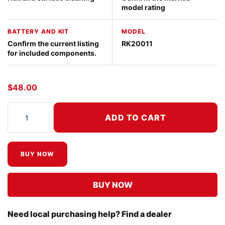
model rating
BATTERY AND KIT
MODEL
Confirm the current listing
RK20011
for included components.
$
48.00
ADD TO CART
Quantidade de Hull Cleaner Hex Head Attachment
BUY NOW
BUY NOW
Need local purchasing help? Find a dealer