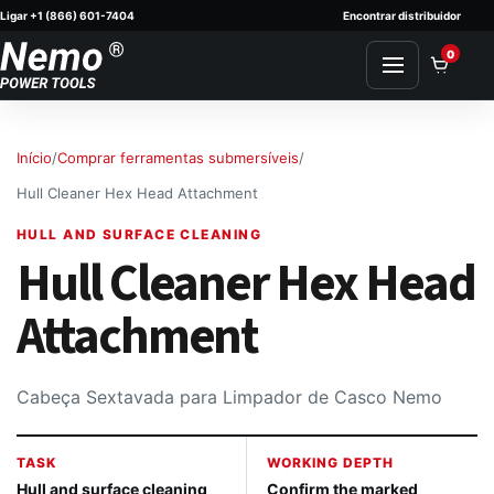
Ligar +1 (866) 601-7404
Encontrar distribuidor
Skip to content
0
Início
/
Comprar ferramentas submersíveis
/
Hull Cleaner Hex Head Attachment
HULL AND SURFACE CLEANING
Hull Cleaner Hex Head
Attachment
Cabeça Sextavada para Limpador de Casco Nemo
TASK
WORKING DEPTH
Hull and surface cleaning
Confirm the marked