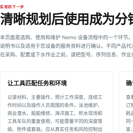
RivenSEA,Inc
实用的下一步
清晰规划后使用成为分
#512 Asangwan
727 Taejong-ro
Yeongdo-gu Busan 49112
South Korea
本页面是选购、使用和维护 Nemo 设备流程中的一个环
说明书以及适用于您设备的服务资料进行确认。不同产品代
Directions
在采购、配置或下水作业之前，请把型号、序列信息、作业
Interocean Co., Ltd
Namcheon-Dong
#74-25
让工具匹配任务和环境
确
Suyoung-Gu Busan 613 816
South Korea
记录材料、主要操作、预计工作深度、连续工
查
作时间以及操作人员周围的条件。泳池维护、
订
Directions
商业潜水、船舶维修、海洋施工、积水现场和
耗
Kingsdale
工具车队的重复使用，可能需要不同的深度等
同
Corporation
级、附件或套装。应从真实任务和风险控制出
家