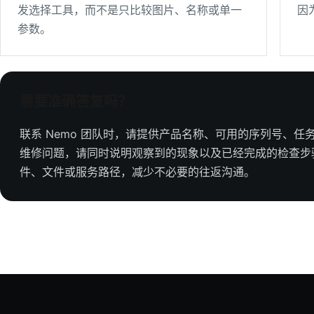
No 166, Yi Chang E.
发选择工具，而不是只比较图片、名称或单一
因
Rd.,
参数。
Taiping Cit
Malaysia
Directions
需要准确答复吗？
Maruei Trading Co., Ltd.
联系 Nemo 团队时，请提供产品名称、可用的序列号、
5-11-19 Nishinakajima
维修问题，请同时说明观察到的现象以及已经完成的检查步
Yodogawa-Ku Osaka 532-
件、文件或服务路径，减少不必要的往返沟通。
0011
Japan
Directions
WARISAN PERKASA
SERVICES
No.22 Jalan Pinggiran Putra
5/28 Desa Pinggiran Putra,