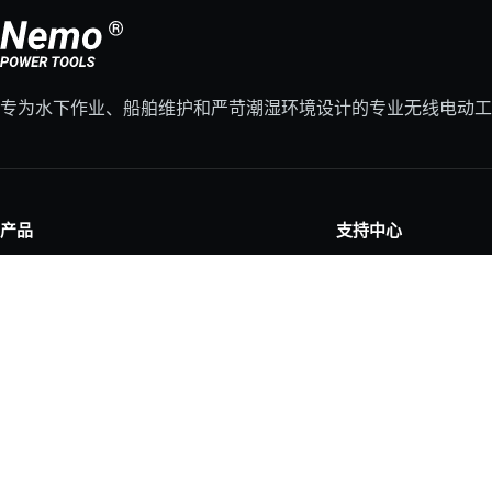
RKT Limau Manis
Sepang Selangor 43800
Malaysia
专为水下作业、船舶维护和严苛潮湿环境设计的专业无线电动工
Directions
WILL M&M Services Pte Ltd
555 Hougang Street 51
#05-326
产品
支持中心
Singapore 530555
全部工具
支持中心
Singapore
配件
维修指南
Directions
备件和维修套件
产品注册
工具选择器
保修申请
MEI DE ENGINEERING PTE
LTD
7030 Ang Mo Kio Ave 5
NORTHSTART #05-24
Singapore 563880