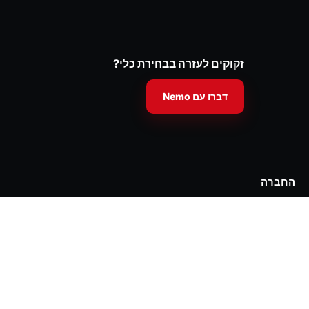
זקוקים לעזרה בבחירת כלי?
דברו עם Nemo
החברה
אודות Nemo
מצאו מפיץ
צור קשר
info@nemopowertools.com
+1 (866) 601-7404