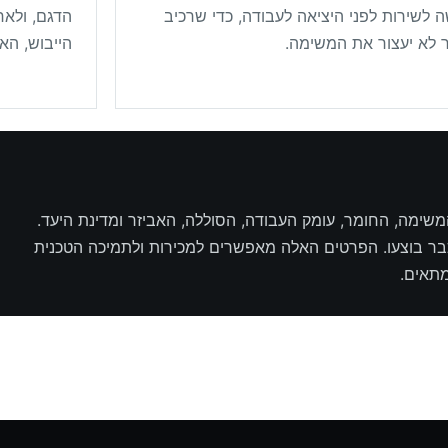
Corporation
ה לשירות לפני היציאה לעבודה, כדי שרכיב
הדגם, ולאח
No 166, Yi Chang E.
 לא יעצור את המשימה.
הייבוש, הא
Rd.,
Taiping Cit
Malaysia
Directions
Maruei Trading Co., Ltd.
 קיים, המשימה, החומר, עומק העבודה, הסוללה, האביזר ומדינת היעד.
5-11-19 Nishinakajima
בר בוצעו. הפרטים האלה מאפשרים למכירות ולתמיכה הטכנית
Yodogawa-Ku Osaka 532-
0011
מתאים.
Japan
Directions
WARISAN PERKASA
SERVICES
No.22 Jalan Pinggiran Putra