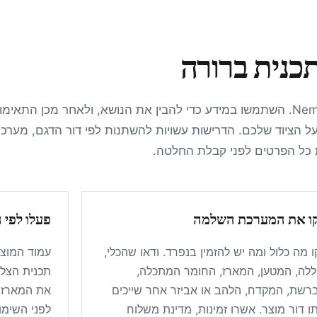
Directions
RivenSEA,Inc
#512 Asangwan
כנית ברורה
727 Taejong-ro
Yeongdo-gu Busan 49112
South Korea
עמוד זה הוא חלק מתהליך הבחירה, הרכישה והבעלות על ציוד Nemo. השתמשו במידע כדי להבין את הנושא, ולאחר מכן הת
ל הציוד שלכם. הדרישות עשויות להשתנות לפי דור הדגם, מערכ
Directions
ת כל הפרטים לפני קבלת החלטה.
Interocean Co., Ltd
Namcheon-Dong
#74-25
ו את המערכת השלמה
פעלו לפי 
Suyoung-Gu Busan 613 816
South Korea
 מה כלול ומה יש להזמין בנפרד. ודאו שהכלי,
עמוד המוצר
ללה, המטען, המארז, החומר המתכלה,
תכנית הצלי
Directions
רשת, המקדח, הלהב או אביזר אחר שייכים
את המארז,
Kingsdale
ו דור מוצר. אשרו זמינות, מדינת משלוח
לפני השימו